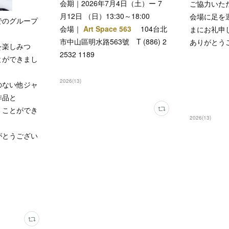
会期｜2026年7月4日（土）ー 7
ご協力いた
月12日 （日）13:30～18:00
会場に足を
でのグループ
会場｜
Art Space 563
104台北
まにお礼申
市中山區明水路563號 T (886) 2
ありがとう
を楽しみつ
2532 1189
とができまし
2026
(
13
)
のない他ジャ
作品と
くことができ
2026
(
13
)
がとうござい