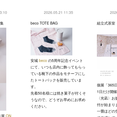
3:10
2026.05.21 11:35
202
品集
beco TOTE BAG
組立式茶室
安城
beco
の5周年記念イベント
にて、いつも店内に飾ってもらっ
ている靴下の作品をモチーフにし
たトートバックを販売していま
個展「365
す。
1日だけ開
先着50名様には焼き菓子が付くそ
〈光凪〉お
うなので、どうぞお早めにお求め
付が始まり
ください。
一畳ほどの
古屋
ON