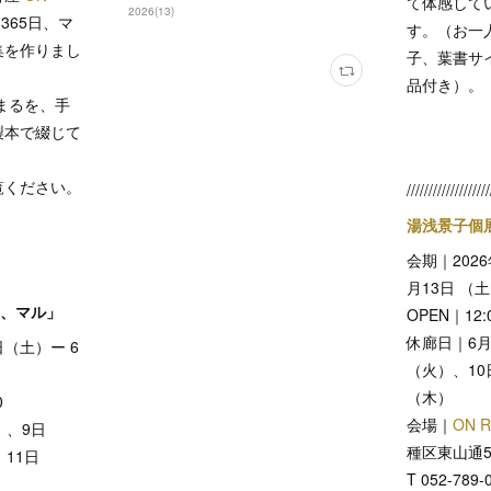
て体感して
2026
(
13
)
365日、マ
す。（お一人
集を作りまし
子、葉書サ
品付き）。
のまるを、手
製本で綴じて
覧ください。
///////////////////
湯浅景子個展
会期｜2026
月13日 （
日、マル」
OPEN｜12:
休廊日｜6月
日（土）ー 6
（火）、10
（木）
0
会場｜
ON R
）、9日
種区東山通5-
11日
T 052-789-