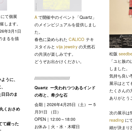
にて個展
A
で開催中のイベント「Quartz」
開催します。
のメインビジュアルを提供しまし
26年3月1日
た。
枚のまるを描
春色に染められた
CALICO
テキ
スタイルと
vija jewelry
の天然石
松阪
seedbe
の共演が楽しみです。
「ユヒ族の
どうぞお出かけください。
しました。
、
気持ち良い
//////////////////////////////
いように、
展示はとて
に、
Quartz ー失われつつあるインド
たくさんの
た日日のま
の布と、希少な石
ありがとう
会期｜2026年4月25日（土）ー 5
丸くおさめ
月31日 （日）
次の展示は
OPEN｜12:00～18:00
reading
に
宛てて綴った
お休み｜火・水・木曜日
細が決まり
す。