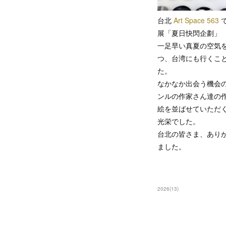
台北
Art Space 563
展「夏日快閃企劃」
一足早い真夏の空気
つ、台湾にも行くこ
た。
なかなか出会う機会
ンルの作家さん達の
絵を並ばせていただ
光栄でした。
台北の皆さま、あり
ました。
2026
(
13
)