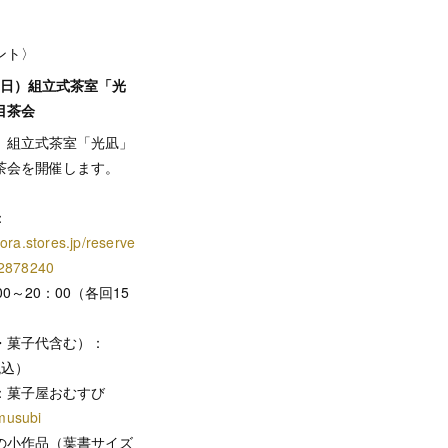
ント〉
日（日）組立式茶室「光
目茶会
、組立式茶室「光凪」
茶会を開催します。
：
ora.stores.jp/reserve
/2878240
0～20：00（各回15
・菓子代含む）：
税込）
：菓子屋おむすび
musubi
の小作品（葉書サイズ