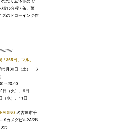
いただく立体作品で
様15分程 / 茶、菓
イズのドローイング作
///////////
「365日、マル」
年5月30日（土）ー 6
土）
00～20:00
2日（火）、9日
日（水）、11日
EADING
名古屋市千
19カメダビル2A/2B
0855