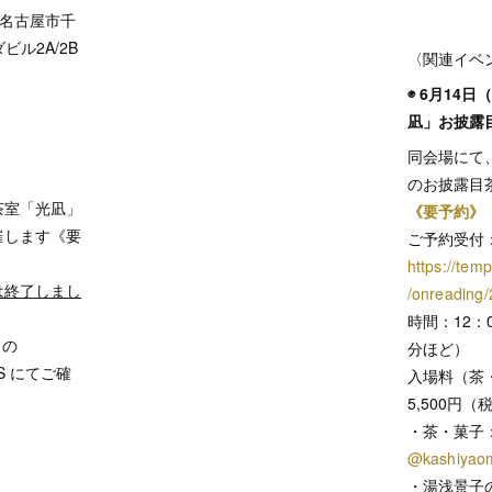
名古屋市千
ビル2A/2B
〈関連イベ
◉ 6月14
凪」お披露
同会場にて
のお披露目
茶室「光凪」
《要予約》
催します《要
ご予約受付
https://temp
は終了しまし
/onreading
時間：12：0
 の
分ほど）
S にてご確
入場料（茶
5,500円（
・茶・菓子
@kashiyao
・湯浅景子