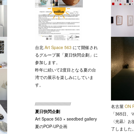
台北
Art Space 563
にて開催され
るグループ展「夏日快閃企劃」に
参加します。
昨年に続いて2度目となる夏の台
湾での展示を楽しみにしていま
す。
//////////////////////////////
名古屋
ON 
夏日快閃企劃
「365日、
Art Space 563 × seedbed gallery
〈光凪〉お
夏のPOP-UP企画
了しました