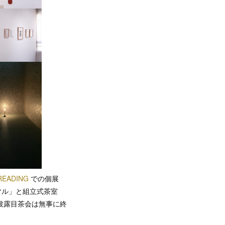
READING
での個展
マル」と組立式茶室
披露目茶会は無事に終
。