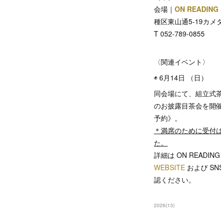
会場｜
ON READING
種区東山通5-19カメダ
T 052-789-0855
〈関連イベント〉
◉ 6月14日 （日）
同会場にて、組立式
のお披露目茶会を開
予約》。
＊満席のために受付
た。
詳細は ON READING
WEBSITE
および SN
認ください。
2026
(
13
)