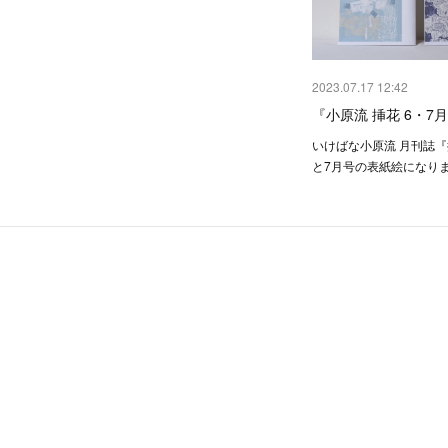
2023.07.17 12:42
『小原流 挿花 6・7
いけばな小原流 月刊誌『
と7月号の表紙絵になり