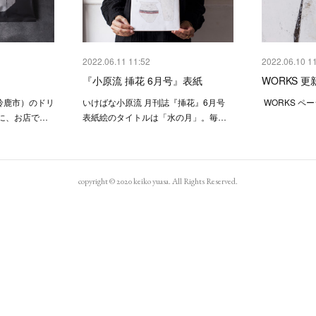
2022.06.11 11:52
2022.06.10 1
『小原流 挿花 6月号』表紙
WORKS 更
重県鈴鹿市）のドリ
いけばな小原流 月刊誌『挿花』6月号
WORKS ペ
に、お店で…
表紙絵のタイトルは「水の月」。毎…
copyright © 2020 keiko yuasa. All Rights Reserved.