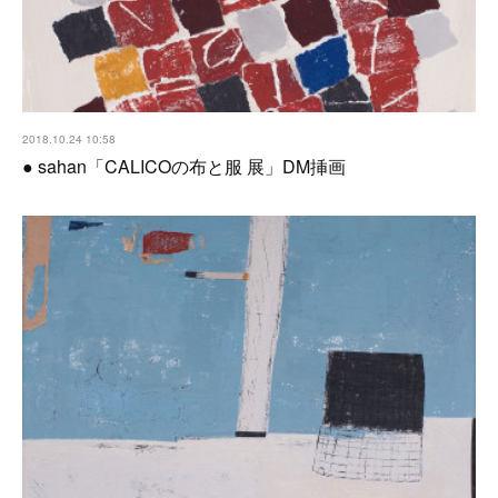
2018.10.24 10:58
● sahan「CALICOの布と服 展」DM挿画