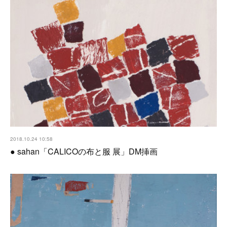
2018.10.24 10:58
● sahan「CALICOの布と服 展」DM挿画