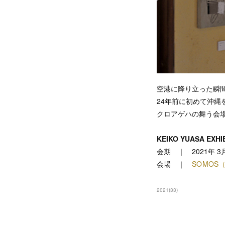
空港に降り立った瞬
24年前に初めて沖縄
クロアゲハの舞う会
KEIKO YUASA EXHIB
会期 ｜ 2021年 3月
会場 ｜
SOMOS
2021
(
33
)